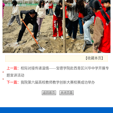
【
收藏本页
】
上一篇：
校际对接传递温情——宝德学院赴西青区兴华中学开展专
题宣讲活动
下一篇：
我院第六届高校教师教学创新大赛校赛成功举办
返回首页
关闭页面