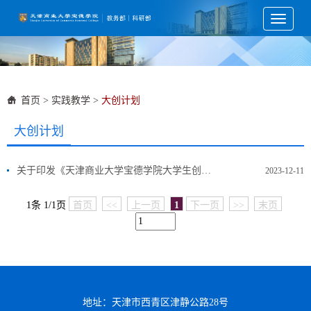
Toggle
navigati
首页
>
实践教学
>
大创计划
大创计划
关于印发《天津商业大学宝德学院大学生创新创业训练计划项目管理办法》的通知
2023-12-11
1条 1/1页
首页
<<
上一页
1
下一页
>>
末页
地址：天津市西青区津静公路28号