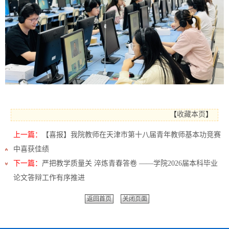
【
收藏本页
】
上一篇：
【喜报】我院教师在天津市第十八届青年教师基本功竞赛
中喜获佳绩
下一篇：
严把教学质量关 淬炼青春答卷 ——学院2026届本科毕业
论文答辩工作有序推进
返回首页
关闭页面